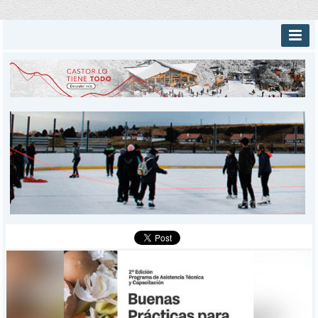
INICIO
PROVINCIALES
MUNICIPALES
DEPORTES
POLICIALES
I-DIARIO
MÁS
BÚSQUEDA
Buscar