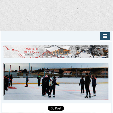
INICIO
PROVINCIALES
MUNICIPALES
DEPORTES
POLICIALES
I-DIARIO
MÁS
BÚSQUEDA
Buscar