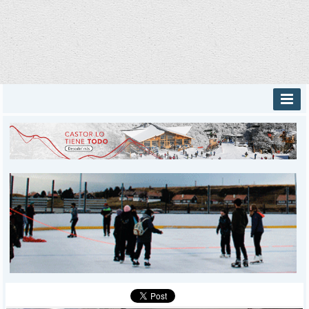
INICIO
PROVINCIALES
MUNICIPALES
DEPORTES
POLICIALES
I-DIARIO
MÁS
BÚSQUEDA
Buscar