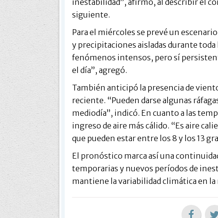
inestabilidad”, afirmó, al describir el 
siguiente.
Para el miércoles se prevé un escenari
y precipitaciones aisladas durante toda 
fenómenos intensos, pero sí persisten
el día”, agregó.
También anticipó la presencia de vien
reciente. “Pueden darse algunas ráfagas
mediodía”, indicó. En cuanto a las temp
ingreso de aire más cálido. “Es aire ca
que pueden estar entre los 8 y los 13 gr
El pronóstico marca así una continuid
temporarias y nuevos períodos de inesta
mantiene la variabilidad climática en la