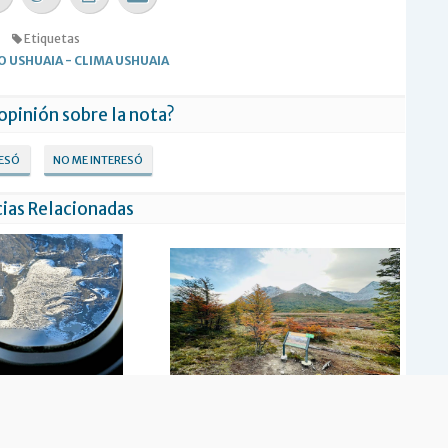
Etiquetas
O USHUAIA
-
CLIMA USHUAIA
 opinión sobre la nota?
RESÓ
NO ME INTERESÓ
ias Relacionadas
ico de nevadas significativas
Clima otoñal para el fin de semana en
en Ushuaia
Ushuaia