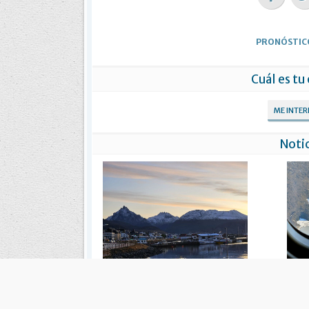
PRONÓSTIC
Cuál es tu
ME INTE
Notic
Cuál es el pronóstico para el fin de
Sin pronóst
semana largo en Ushuaia