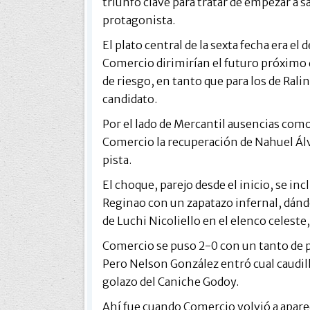
triunfo clave para tratar de empezar a 
protagonista.
El plato central de la sexta fecha era el d
Comercio dirimirían el futuro próximo 
de riesgo, en tanto que para los de Rali
candidato.
Por el lado de Mercantil ausencias como 
Comercio la recuperación de Nahuel Álvar
pista.
El choque, parejo desde el inicio, se in
Reginao con un zapatazo infernal, dánd
de Luchi Nicoliello en el elenco celeste
Comercio se puso 2-0 con un tanto de pe
Pero Nelson González entró cual caudill
golazo del Caniche Godoy.
Ahí fue cuando Comercio volvió a aparec