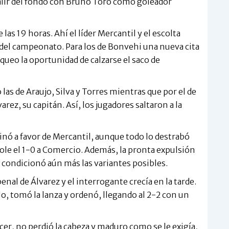
salir del fondo con Bruno Toro como goleador
e las 19 horas. Ahí el líder Mercantil y el escolta
del campeonato. Para los de Bonvehi una nueva cita
nqueo la oportunidad de calzarse el saco de
las de Araujo, Silva y Torres mientras que por el de
ez, su capitán. Así, los jugadores saltaron a la
clinó a favor de Mercantil, aunque todo lo destrabó
ole el 1-0 a Comercio. Además, la pronta expulsión
, condicionó aún más las variantes posibles.
nal de Álvarez y el interrogante crecía en la tarde.
o, tomó la lanza y ordenó, llegando al 2-2 con un
er, no perdió la cabeza y maduro como se le exigía,