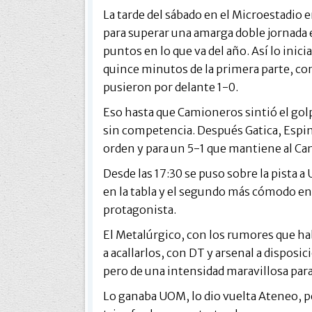
La tarde del sábado en el Microestadio
para superar una amarga doble jornada e
puntos en lo que va del año. Así lo inic
quince minutos de la primera parte, cont
pusieron por delante 1-0.
Eso hasta que Camioneros sintió el golp
sin competencia. Después Gatica, Espi
orden y para un 5-1 que mantiene al Ca
Desde las 17:30 se puso sobre la pista 
en la tabla y el segundo más cómodo en
protagonista.
El Metalúrgico, con los rumores que hab
a acallarlos, con DT y arsenal a disposic
pero de una intensidad maravillosa para
Lo ganaba UOM, lo dio vuelta Ateneo, p