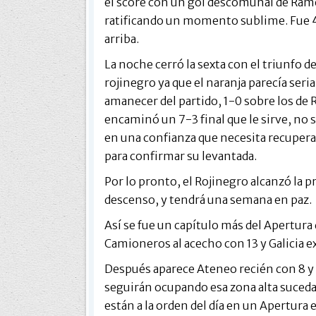
el score con un gol descomunal de Ramón
ratificando un momento sublime. Fue 4-
arriba.
La noche cerró la sexta con el triunfo de
rojinegro ya que el naranja parecía ser
amanecer del partido, 1-0 sobre los de 
encaminó un 7-3 final que le sirve, no 
en una confianza que necesita recuperar
para confirmar su levantada.
Por lo pronto, el Rojinegro alcanzó la p
descenso, y tendrá una semana en paz.
Así se fue un capítulo más del Apertura
Camioneros al acecho con 13 y Galicia e
Después aparece Ateneo recién con 8 y 
seguirán ocupando esa zona alta suceda 
están a la orden del día en un Apertura e