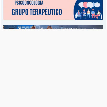
Es una publicación de EDIAM S.A. y se edita de lunes a viernes.
Director Ejecutivo:
Fulvio L. Baschera
Redacción, Administración y Publicidad:
Hipólito Bouchard 667
Imprenta propia:
Hipólito Bouchard 667
Propiedad Intelectual:
RNPI 5255143
Seguinos en las redes sociales
© Copyright 1995-2026 |
El Diario del Fin del Mundo
Teléfono / Fax:
+54 (2901) 43 5713 / 14