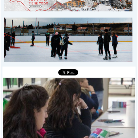
PROVINCIALES
MUNICIPALES
DEPORTES
POLICIALES
I-DIARIO
MÁS
BÚSQUEDA
Buscar