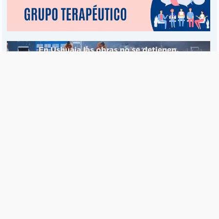
Es una publicación de EDIAM S.A. y se edita de lunes a viernes.
Director Ejecutivo:
Fulvio L. Baschera
Redacción, Administración y Publicidad:
Hipólito Bouchard 667
Imprenta propia:
Hipólito Bouchard 667
Propiedad Intelectual:
RNPI 5255143
Seguinos en las redes sociales
© Copyright 1995-2026 |
El Diario del Fin del Mundo
Teléfono / Fax:
+54 (2901) 43 5713 / 14
C.P.:
V9410AKK