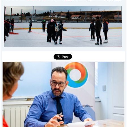
MUNICIPALES
DEPORTES
POLICIALES
I-DIARIO
MÁS
BÚSQUEDA
Buscar