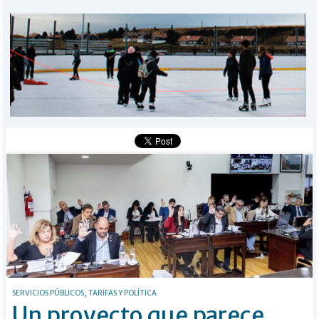
MUNICIPALES
DEPORTES
POLICIALES
I-DIARIO
MÁS
BÚSQUEDA
Buscar
SERVICIOS PÚBLICOS, TARIFAS Y POLÍTICA
Un proyecto que parece