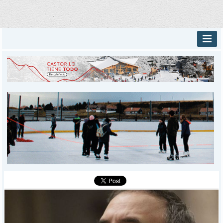
INICIO
PROVINCIALES
MUNICIPALES
DEPORTES
POLICIALES
I-DIARIO
MÁS
BÚSQUEDA
Buscar