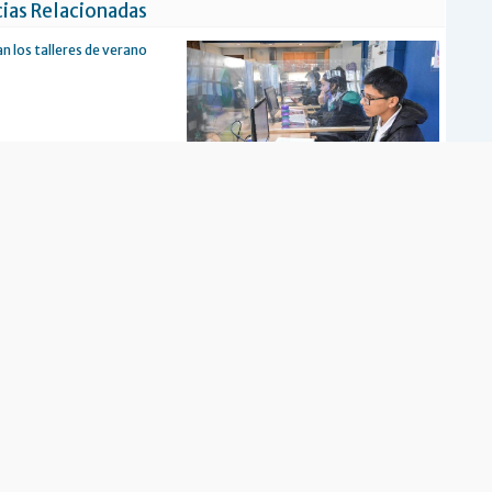
ias Relacionadas
n los talleres de verano
Se dictan talleres presenciales en el
Punto Digital municipal