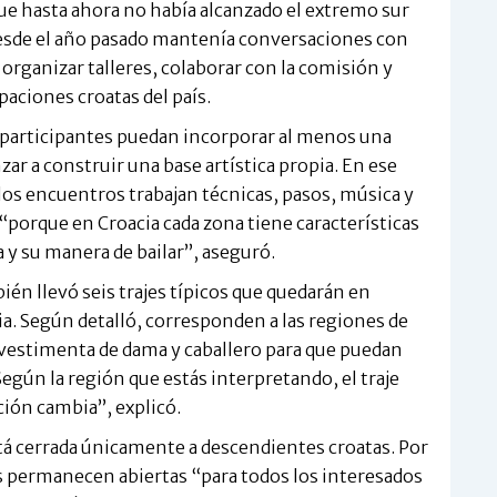
ue hasta ahora no había alcanzado el extremo sur
desde el año pasado mantenía conversaciones con
a organizar talleres, colaborar con la comisión y
paciones croatas del país.
os participantes puedan incorporar al menos una
ar a construir una base artística propia. En ese
los encuentros trabajan técnicas, pasos, música y
“porque en Croacia cada zona tiene características
 y su manera de bailar”, aseguró.
n llevó seis trajes típicos que quedarán en
a. Según detalló, corresponden a las regiones de
n vestimenta de dama y caballero para que puedan
egún la región que estás interpretando, el traje
ción cambia”, explicó.
á cerrada únicamente a descendientes croatas. Por
es permanecen abiertas “para todos los interesados