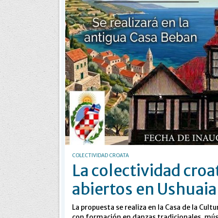
COLECTIVIDAD CROATA
La colectividad croa
abiertos en Ushuaia
La propuesta se realiza en la Casa de la Cult
con formación en danzas tradicionales, músi