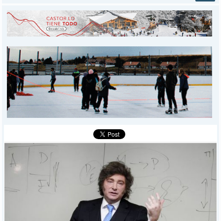
INICIO
PROVINCIALES
MUNICIPALES
DEPORTES
POLICIALES
I-DIARIO
MÁS
BÚSQUEDA
Buscar