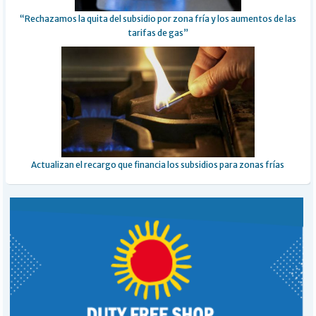
“Rechazamos la quita del subsidio por zona fría y los aumentos de las
tarifas de gas”
Actualizan el recargo que financia los subsidios para zonas frías