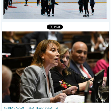
I-DIARIO
MÁS
BÚSQUEDA
Buscar
SUBSIDIO AL GAS - RECORTE A LA ZONA FRÍA