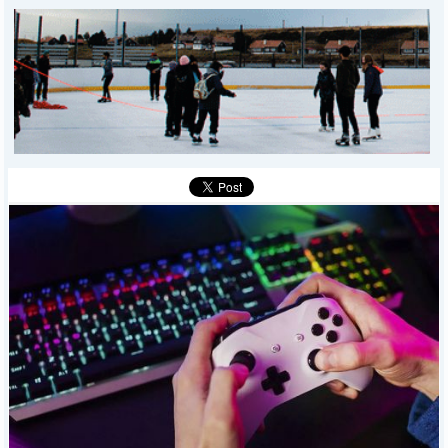
DEPORTES
POLICIALES
I-DIARIO
MÁS
BÚSQUEDA
Buscar