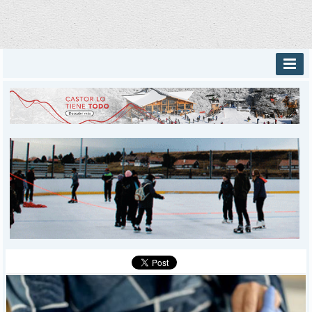
INICIO
PROVINCIALES
MUNICIPALES
DEPORTES
POLICIALES
I-DIARIO
MÁS
BÚSQUEDA
Buscar