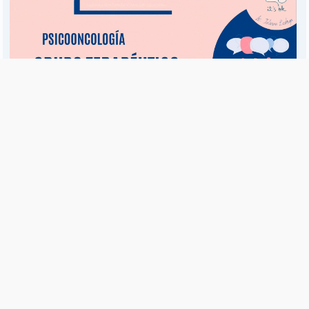
Es una publicación de EDIAM S.A. y se edita de lunes a viernes.
Director Ejecutivo:
Fulvio L. Baschera
Redacción, Administración y Publicidad:
Hipólito Bouchard 667
Imprenta propia:
Hipólito Bouchard 667
Propiedad Intelectual:
RNPI 5255143
Seguinos en las redes sociales