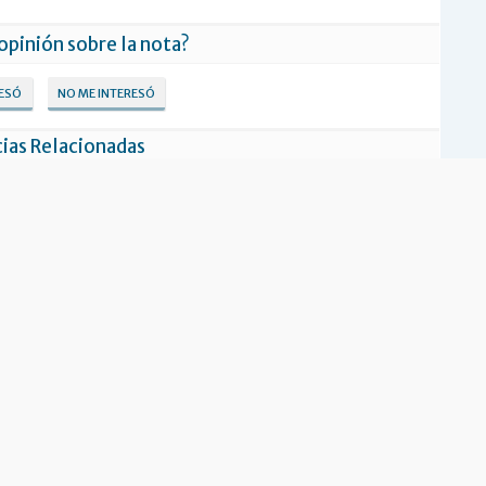
 opinión sobre la nota?
RESÓ
NO ME INTERESÓ
ias Relacionadas
lov en el Campus del Real
Tarde de deportes y diversión para los
Madrid
barrios Los Fueguinos y Belgrano