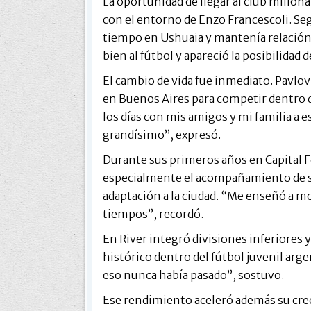
La oportunidad de llegar al club millon
con el entorno de Enzo Francescoli. Seg
tiempo en Ushuaia y mantenía relación
bien al fútbol y apareció la posibilidad
El cambio de vida fue inmediato. Pavlov 
en Buenos Aires para competir dentro d
los días con mis amigos y mi familia a 
grandísimo”, expresó.
Durante sus primeros años en Capital Fe
especialmente el acompañamiento de s
adaptación a la ciudad. “Me enseñó a m
tiempos”, recordó.
En River integró divisiones inferiores 
histórico dentro del fútbol juvenil arg
eso nunca había pasado”, sostuvo.
Ese rendimiento aceleró además su crec