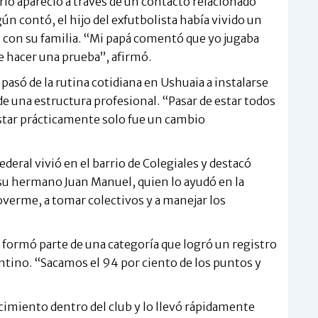
ario apareció a través de un contacto relacionado
ún contó, el hijo del exfutbolista había vivido un
 con su familia. “Mi papá comentó que yo jugaba
 de hacer una prueba”, afirmó.
pasó de la rutina cotidiana en Ushuaia a instalarse
e una estructura profesional. “Pasar de estar todos
estar prácticamente solo fue un cambio
deral vivió en el barrio de Colegiales y destacó
u hermano Juan Manuel, quien lo ayudó en la
overme, a tomar colectivos y a manejar los
y formó parte de una categoría que logró un registro
entino. “Sacamos el 94 por ciento de los puntos y
imiento dentro del club y lo llevó rápidamente