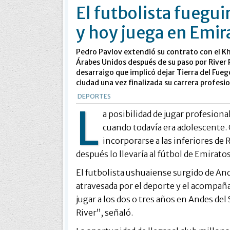
El futbolista fuegu
y hoy juega en Emir
Pedro Pavlov extendió su contrato con el K
Árabes Unidos después de su paso por River P
desarraigo que implicó dejar Tierra del Fuego
ciudad una vez finalizada su carrera profesio
DEPORTES
L
a posibilidad de jugar profesion
cuando todavía era adolescente. 
incorporarse a las inferiores de
después lo llevaría al fútbol de Emirato
El futbolista ushuaiense surgido de And
atravesada por el deporte y el acompa
jugar a los dos o tres años en Andes del
River”, señaló.