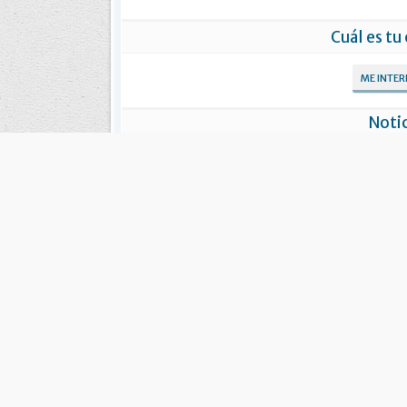
Cuál es tu
ME INTE
Notic
Pedro Pav
Pedro Pavlov jugará en River