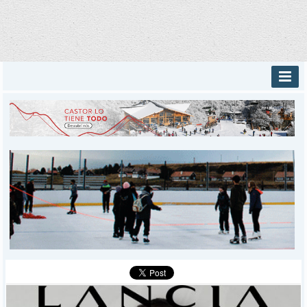
INICIO
PROVINCIALES
MUNICIPALES
DEPORTES
POLICIALES
I-DIARIO
MÁS
BÚSQUEDA
Buscar