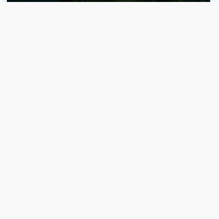
Es una publicación de EDIAM S.A. y se edita de lunes a viernes.
Director Ejecutivo:
Fulvio L. Baschera