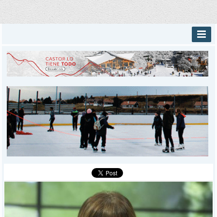
INICIO
PROVINCIALES
MUNICIPALES
DEPORTES
POLICIALES
I-DIARIO
MÁS
BÚSQUEDA
Buscar