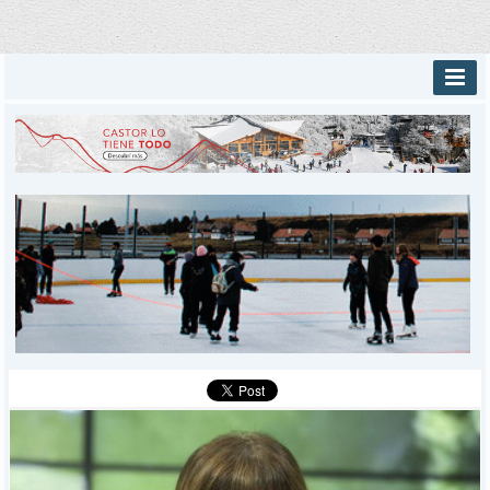
INICIO
PROVINCIALES
MUNICIPALES
DEPORTES
POLICIALES
I-DIARIO
MÁS
BÚSQUEDA
Buscar