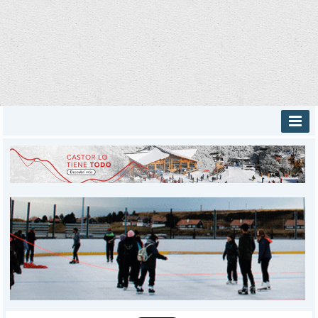
INICIO
PROVINCIALES
MUNICIPALES
DEPORTES
POLICIALES
I-DIARIO
MÁS
BÚSQUEDA
Buscar