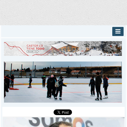
INICIO
PROVINCIALES
MUNICIPALES
DEPORTES
POLICIALES
I-DIARIO
MÁS
BÚSQUEDA
Buscar