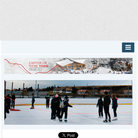
INICIO
PROVINCIALES
MUNICIPALES
DEPORTES
POLICIALES
I-DIARIO
MÁS
BÚSQUEDA
Buscar