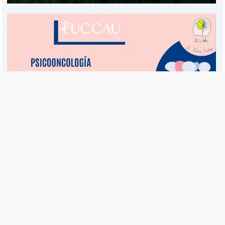
Es una publicación de EDIAM S.A. y se edita de lunes a viernes.
Director Ejecutivo:
Fulvio L. Baschera
Redacción, Administración y Publicidad:
Hipólito Bouchard 667
Imprenta propia:
Hipólito Bouchard 667
Propiedad Intelectual:
RNPI 5255143