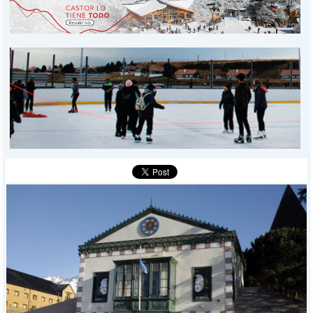
PROVINCIALES
MUNICIPALES
DEPORTES
POLICIALES
I-DIARIO
MÁS
BÚSQUEDA
Buscar