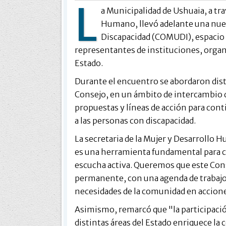
L
a Municipalidad de Ushuaia, a tra
Humano, llevó adelante una nuev
Discapacidad (COMUDI), espacio d
representantes de instituciones, organi
Estado.
Durante el encuentro se abordaron disti
Consejo, en un ámbito de intercambio 
propuestas y líneas de acción para conti
a las personas con discapacidad.
La secretaria de la Mujer y Desarrollo
es una herramienta fundamental para con
escucha activa. Queremos que este Co
permanente, con una agenda de trabajo
necesidades de la comunidad en accion
Asimismo, remarcó que "la participación
distintas áreas del Estado enriquece la