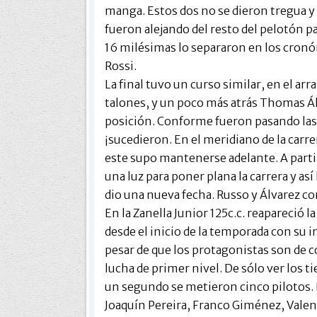
manga. Estos dos no se dieron tregua y 
fueron alejando del resto del pelotón pa
16 milésimas lo separaron en los cronó
Rossi.
La final tuvo un curso similar, en el ar
talones, y un poco más atrás Thomas Álv
posición. Conforme fueron pasando las 
¡sucedieron. En el meridiano de la carre
este supo mantenerse adelante. A partir
una luz para poner plana la carrera y así 
dio una nueva fecha. Russo y Álvarez co
En la Zanella Junior 125c.c. reapareció
desde el inicio de la temporada con su 
pesar de que los protagonistas son de 
lucha de primer nivel. De sólo ver los t
un segundo se metieron cinco pilotos. 
Joaquín Pereira, Franco Giménez, Valent