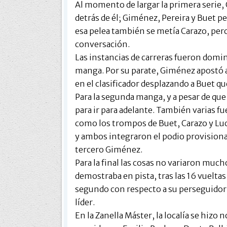
Al momento de largar la primera serie,
detrás de él; Giménez, Pereira y Buet p
esa pelea también se metía Carazo, pero 
conversación.
Las instancias de carreras fueron domi
manga. Por su parate, Giménez apostó a
en el clasificador desplazando a Buet qu
Para la segunda manga, y a pesar de que
para ir para adelante. También varias fu
como los trompos de Buet, Carazo y Lu
y ambos integraron el podio provision
tercero Giménez.
Para la final las cosas no variaron much
demostraba en pista, tras las 16 vuelt
segundo con respecto a su perseguidor 
líder.
En la Zanella Máster, la localía se hizo 