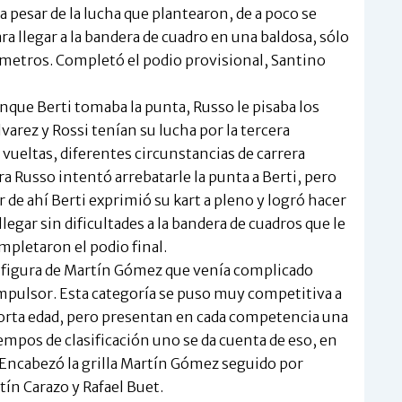
a pesar de la lucha que plantearon, de a poco se
ra llegar a la bandera de cuadro en una baldosa, sólo
metros. Completó el podio provisional, Santino
ranque Berti tomaba la punta, Russo le pisaba los
arez y Rossi tenían su lucha por la tercera
vueltas, diferentes circunstancias de carrera
ra Russo intentó arrebatarle la punta a Berti, pero
 de ahí Berti exprimió su kart a pleno y logró hacer
llegar sin dificultades a la bandera de cuadros que le
mpletaron el podio final.
 la figura de Martín Gómez que venía complicado
impulsor. Esta categoría se puso muy competitiva a
corta edad, pero presentan en cada competencia una
iempos de clasificación uno se da cuenta de eso, en
Encabezó la grilla Martín Gómez seguido por
ín Carazo y Rafael Buet.