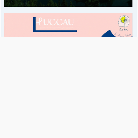
Es una publicación de EDIAM S.A. y se edita de lunes a viernes.
Director Ejecutivo:
Fulvio L. Baschera
Redacción, Administración y Publicidad:
Hipólito Bouchard 667
Imprenta propia:
Hipólito Bouchard 667
Propiedad Intelectual:
RNPI 5255143