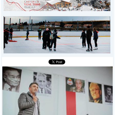
PROVINCIALES
MUNICIPALES
DEPORTES
POLICIALES
I-DIARIO
MÁS
BÚSQUEDA
Buscar