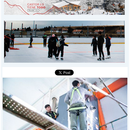
INICIO
PROVINCIALES
MUNICIPALES
DEPORTES
POLICIALES
I-DIARIO
MÁS
BÚSQUEDA
Buscar