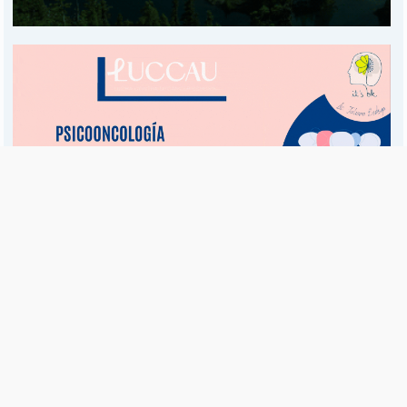
Es una publicación de EDIAM S.A. y se edita de lunes a viernes.
Director Ejecutivo:
Fulvio L. Baschera
Redacción, Administración y Publicidad:
Hipólito Bouchard 667
Imprenta propia:
Hipólito Bouchard 667