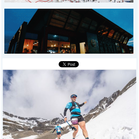
MUNICIPALES
DEPORTES
POLICIALES
I-DIARIO
MÁS
BÚSQUEDA
Buscar