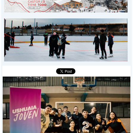
PROVINCIALES
MUNICIPALES
DEPORTES
POLICIALES
I-DIARIO
MÁS
BÚSQUEDA
Buscar