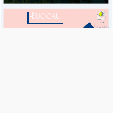
Es una publicación de EDIAM S.A. y se edita de lunes a viernes.
Director Ejecutivo:
Fulvio L. Baschera
Redacción, Administración y Publicidad:
Hipólito Bouchard 667
Imprenta propia:
Hipólito Bouchard 667
Propiedad Intelectual:
RNPI 5255143