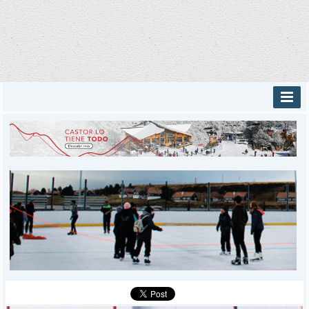
INICIO
PROVINCIALES
MUNICIPALES
DEPORTES
POLICIALES
I-DIARIO
MÁS
BÚSQUEDA
Buscar