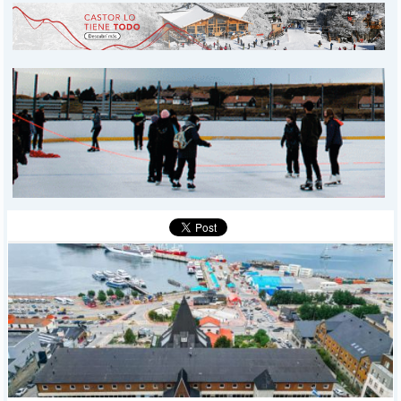
INICIO
PROVINCIALES
MUNICIPALES
DEPORTES
POLICIALES
I-DIARIO
MÁS
BÚSQUEDA
Buscar