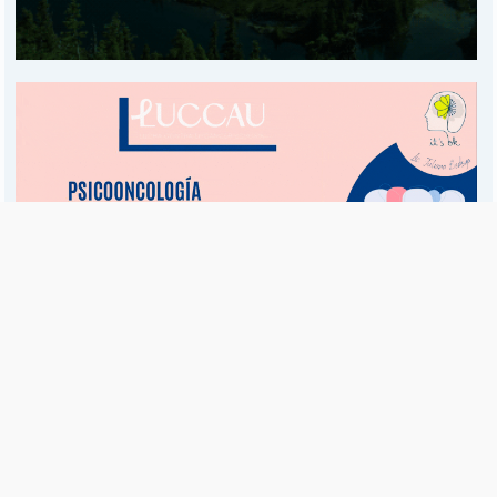
Es una publicación de EDIAM S.A. y se edita de lunes a viernes.
Director Ejecutivo:
Fulvio L. Baschera
Redacción, Administración y Publicidad:
Hipólito Bouchard 667