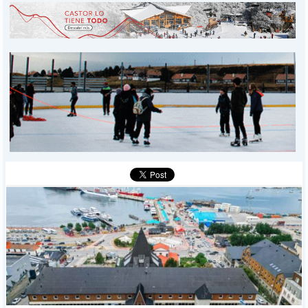
INICIO
PROVINCIALES
MUNICIPALES
DEPORTES
POLICIALES
I-DIARIO
MÁS
BÚSQUEDA
Buscar