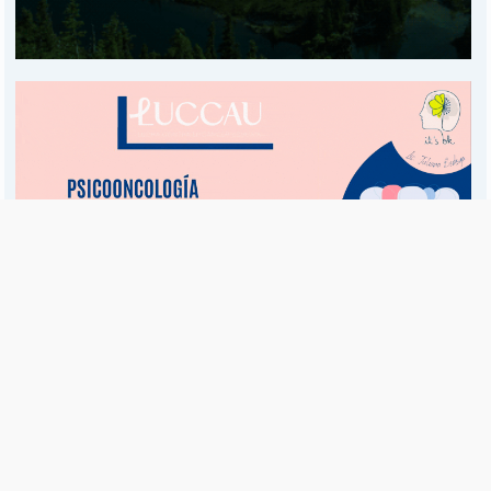
Es una publicación de EDIAM S.A. y se edita de lunes a viernes.
Director Ejecutivo:
Fulvio L. Baschera
Redacción, Administración y Publicidad:
Hipólito Bouchard 667