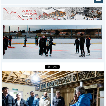
INICIO
PROVINCIALES
MUNICIPALES
DEPORTES
POLICIALES
I-DIARIO
MÁS
BÚSQUEDA
Buscar