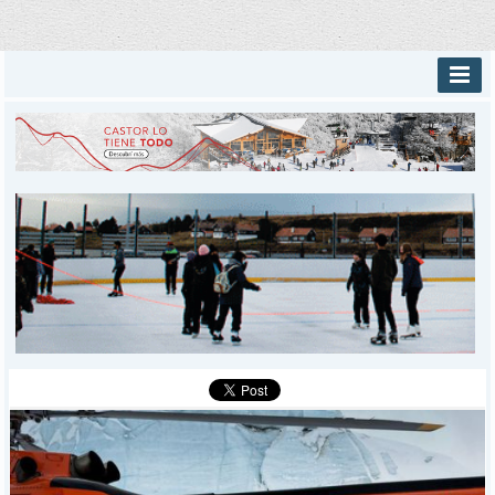
INICIO
PROVINCIALES
MUNICIPALES
DEPORTES
POLICIALES
I-DIARIO
MÁS
BÚSQUEDA
Buscar