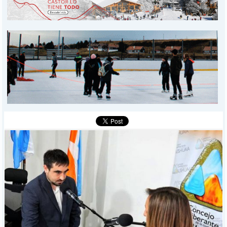
PROVINCIALES
MUNICIPALES
DEPORTES
POLICIALES
I-DIARIO
MÁS
BÚSQUEDA
Buscar