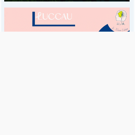
Es una publicación de EDIAM S.A. y se edita de lunes a viernes.
Director Ejecutivo:
Fulvio L. Baschera
Redacción, Administración y Publicidad:
Hipólito Bouchard 667
Imprenta propia:
Hipólito Bouchard 667
Propiedad Intelectual:
RNPI 5255143