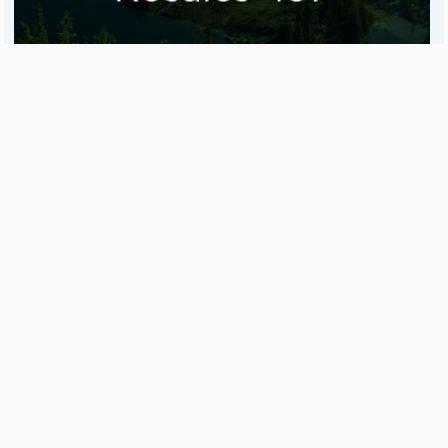
Es una publicación de EDIAM S.A. y se edita de lunes a viernes.
Director Ejecutivo:
Fulvio L. Baschera