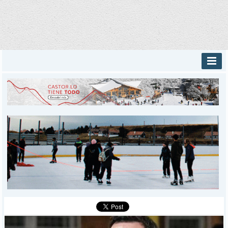
INICIO
PROVINCIALES
MUNICIPALES
DEPORTES
POLICIALES
I-DIARIO
MÁS
BÚSQUEDA
Buscar