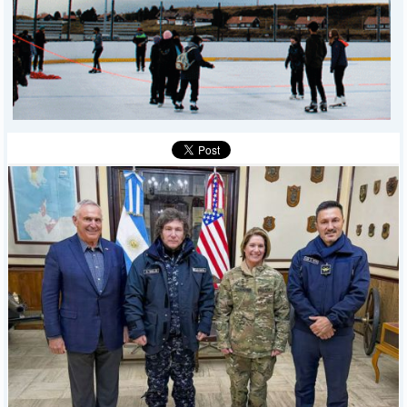
DEPORTES
POLICIALES
I-DIARIO
MÁS
BÚSQUEDA
Buscar