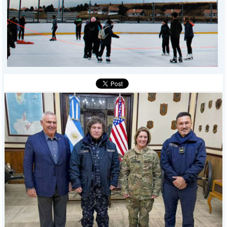
DEPORTES
POLICIALES
I-DIARIO
MÁS
BÚSQUEDA
Buscar