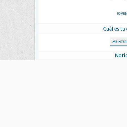
JOVE
Cuál es tu
ME INTE
Notic
Convocan a jóvenes emprendedores a
Destacan 
participar de los créditos nacionales
jóv
“Capital Semilla”