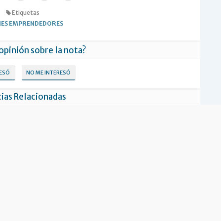
Etiquetas
NES EMPRENDEDORES
 opinión sobre la nota?
RESÓ
NO ME INTERESÓ
ias Relacionadas
iniciativa para financiar a
Se lanzó en Ushuaia el programa
enes emprendedores
“Capital Semilla”, impulsado por Nación
para jóvenes emprendedores