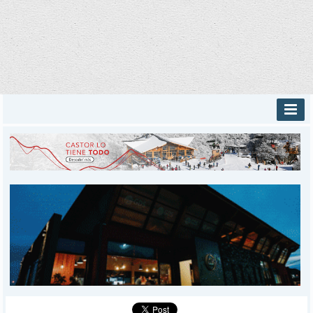
INICIO
PROVINCIALES
MUNICIPALES
DEPORTES
POLICIALES
I-DIARIO
MÁS
BÚSQUEDA
Buscar