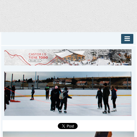
INICIO
PROVINCIALES
MUNICIPALES
DEPORTES
POLICIALES
I-DIARIO
MÁS
BÚSQUEDA
Buscar