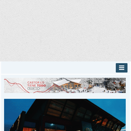
INICIO
PROVINCIALES
MUNICIPALES
DEPORTES
POLICIALES
I-DIARIO
MÁS