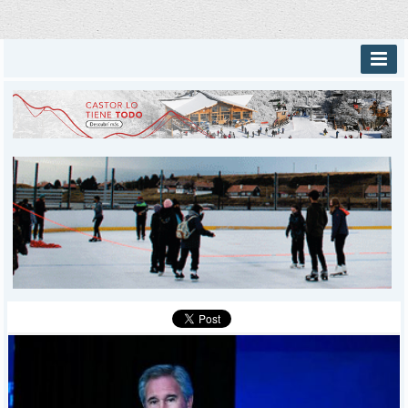
INICIO
PROVINCIALES
MUNICIPALES
DEPORTES
POLICIALES
I-DIARIO
MÁS
BÚSQUEDA
Buscar