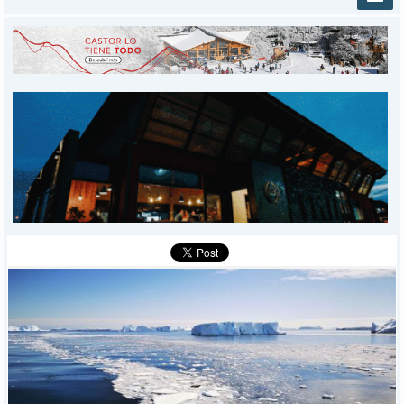
INICIO
PROVINCIALES
MUNICIPALES
DEPORTES
POLICIALES
I-DIARIO
MÁS
BÚSQUEDA
Buscar