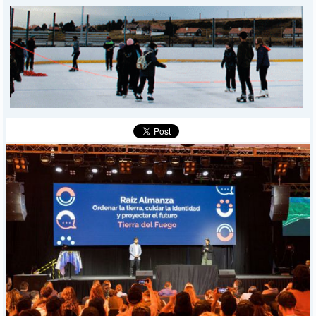
DEPORTES
POLICIALES
I-DIARIO
MÁS
BÚSQUEDA
Buscar