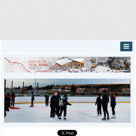
INICIO
PROVINCIALES
MUNICIPALES
DEPORTES
POLICIALES
I-DIARIO
MÁS
BÚSQUEDA
Buscar