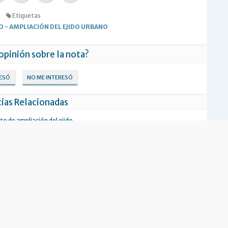
Etiquetas
O
-
AMPLIACIÓN DEL EJIDO URBANO
 opinión sobre la nota?
RESÓ
NO ME INTERESÓ
ias Relacionadas
to de ampliación del ejido
 de Tolhuin violaría la
ión Nacional y provincia y
ados internacionales
Prosperó en sesión el pedido de
ampliación de los límites del ejido
urbano de Ushuaia