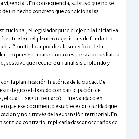
na vigencia”. En consecuencia, subrayó que no se
no de un hecho concreto que condiciona las
titucional, el legislador puso el eje en la iniciativa
 frente a la cual planteó objeciones de fondo. En
lica “multiplicar por diez la superficie de la
nder, no puede tomarse como respuesta inmediata a
io, sostuvo que requiere un análisis profundo y
on la planificación histórica de la ciudad. De
 estratégico elaborado con participación de
s, el cual —según remarcó— fue validado en
stió en que ese documento establece con claridad que
ación y no a través de la expansión territorial. En
en sentido contrario implicaría desconocer años de