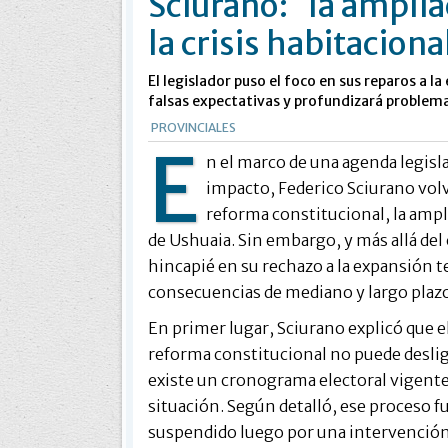
Sciurano: ¨la amplia
la crisis habitaciona
El legislador puso el foco en sus reparos a 
falsas expectativas y profundizará problema
PROVINCIALES
E
n el marco de una agenda legisla
impacto, Federico Sciurano volvió
reforma constitucional, la ampl
de Ushuaia. Sin embargo, y más allá del 
hincapié en su rechazo a la expansión ter
consecuencias de mediano y largo plazo
En primer lugar, Sciurano explicó que el
reforma constitucional no puede deslig
existe un cronograma electoral vigente 
situación. Según detalló, ese proceso fu
suspendido luego por una intervención 