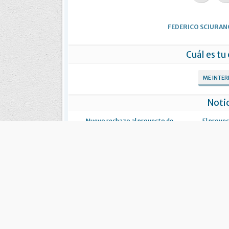
FEDERICO SCIURAN
Cuál es tu
ME INTE
Notic
Nuevo rechazo al proyecto de
El proyec
ampliación del ejido urbano de Tolhuin
urbano
constituc
trat