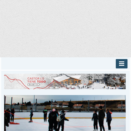
INICIO
PROVINCIALES
MUNICIPALES
DEPORTES
POLICIALES
I-DIARIO
MÁS